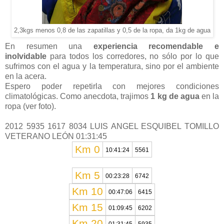
2,3kgs menos 0,8 de las zapatillas y 0,5 de la ropa, da 1kg de agua
En resumen una
experiencia recomendable e
inolvidable
para todos los corredores, no sólo por lo que
sufrimos con el agua y la temperatura, sino por el ambiente
en la acera.
Espero poder repetirla con mejores condiciones
climatológicas. Como anecdota, trajimos
1 kg de agua
en la
ropa (ver foto).
2012 5935 1617 8034 LUIS ANGEL ESQUIBEL TOMILLO
VETERANO LEÓN 01:31:45
Km 0
10:41:24
5561
Km 5
00:23:28
6742
Km 10
00:47:06
6415
Km 15
01:09:45
6202
Km 20