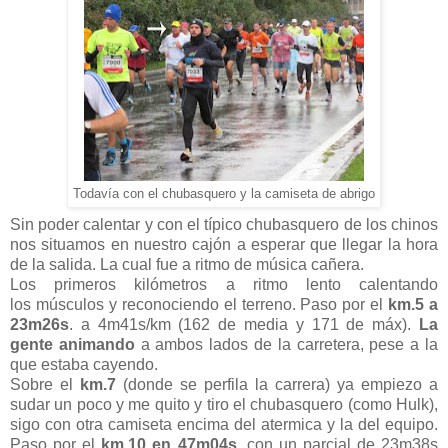
Todavía con el chubasquero y la camiseta de abrigo
Sin poder calentar y con el típico chubasquero de los chinos
nos situamos en nuestro cajón a esperar que llegar la hora
de la salida. La cual fue a ritmo de música cañera.
Los primeros kilómetros a ritmo lento calentando
los músculos y reconociendo el terreno. Paso por el
km.5 a
23m26s
. a 4m41s/km (162 de media y 171 de máx).
La
gente animando
a ambos lados de la carretera, pese a la
que estaba cayendo.
Sobre el
km.7
(donde se perfila la carrera) ya empiezo a
sudar un poco y me quito y tiro el chubasquero (como Hulk),
sigo con otra camiseta encima del atermica y la del equipo.
Paso por el
km.10 en 47m04s
, con un parcial de 23m38s