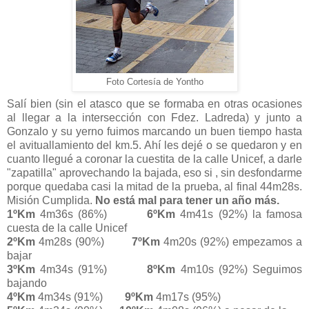
Foto Cortesía de Yontho
Salí bien (sin el atasco que se formaba en otras ocasiones
al llegar a la intersección con Fdez. Ladreda) y junto a
Gonzalo y su yerno fuimos marcando un buen tiempo hasta
el avituallamiento del km.5. Ahí les dejé o se quedaron y en
cuanto llegué a coronar la cuestita de la calle Unicef, a darle
"zapatilla" aprovechando la bajada, eso si , sin desfondarme
porque quedaba casi la mitad de la prueba, al final 44m28s.
Misión Cumplida.
No está mal para tener un año más.
1ºKm
4m36s (86%)
6ºKm
4m41s (92%) la famosa
cuesta de la calle Unicef
2ºKm
4m28s (90%)
7ºKm
4m20s (92%) empezamos a
bajar
3ºKm
4m34s (91%)
8ºKm
4m10s (92%) Seguimos
bajando
4ºKm
4m34s (91%)
9ºKm
4m17s (95%)