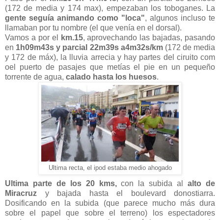
(172 de media y 174 max), empezaban los toboganes. La
gente seguía animando como "loca"
, algunos incluso te
llamaban por tu nombre (el que venía en el dorsal).
Vamos a por el
km.15
, aprovechando las bajadas, pasando
en
1h09m43s y parcial 22m39s a4m32s/km
(172 de media
y 172 de máx), la lluvia arrecia y hay partes del ciruito com
oel puerto de pasajes que metías el pie en un pequeño
torrente de agua,
calado hasta los huesos
.
Ultima recta, el ipod estaba medio ahogado
Ultima parte de los 20 kms,
con la subida al
alto de
Miracruz
y bajada hasta el boulevard donostiarra.
Dosificando en la subida (que parece mucho más dura
sobre el papel que sobre el terreno) los espectadores