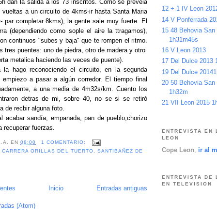
h dan la salida a los 73 inscritos. Como se preveia
12 + 1 IV Leon 20
2 vueltas a un circuito de 4kms-ir hasta Santa Maria
14 V Ponferrada 2
r- par completar 8kms), la gente sale muy fuerte. El
15 48 Behovia San
ierra (dependiendo como sople el aire la ttragamos),
1h31m45s
con continuos "subes y baja" que te rompen el ritmo.
16 V Leon 2013
tres puentes: uno de piedra, otro de madera y otro
erta metalica haciendo las veces de puente).
17 Del Dulce 2013
a la hago reconociendo el circuito, en la segunda
19 Del Dulce 2014
 empiezo a pasar a algún corredor. El tiempo final
20 50 Behovia San
madamente, a una media de 4m32s/km. Cuento los
1h32m
traron detras de mi, sobre 40, no se si se retiró
21 VII Leon 2015 
a de recbir alguna foto.
al acabar sandía, empanada, pan de pueblo,chorizo
a recuperar fuerzas.
ENTREVISTA EN 
LEON
L.A.
EN
08:00
1 COMENTARIO:
Cope Leon
,
ir al 
,
CARRERA ORILLAS DEL TUERTO
,
SANTIBAÑEZ DE
ENTREVISTA DE 
EN TELEVISION
ientes
Inicio
Entradas antiguas
radas (Atom)