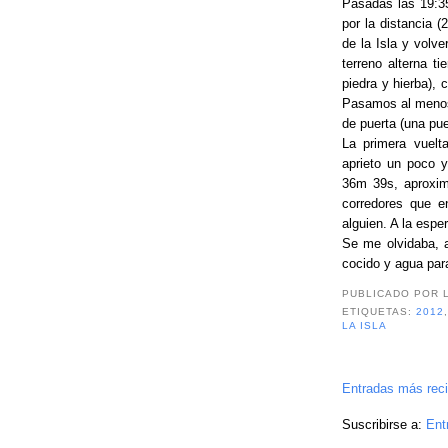
Pasadas las 19:35
por la distancia (
de la Isla y volve
terreno alterna t
piedra y hierba), 
Pasamos al menos 
de puerta (una pu
La primera vuelt
aprieto un poco y
36m 39s, aproxi
corredores que en
alguien. A la esper
Se me olvidaba, 
cocido y agua par
PUBLICADO POR
ETIQUETAS:
2012
LA ISLA
Entradas más rec
Suscribirse a:
Ent