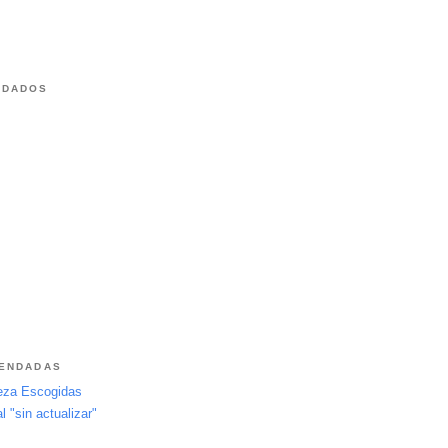
NDADOS
MENDADAS
leza Escogidas
 "sin actualizar"