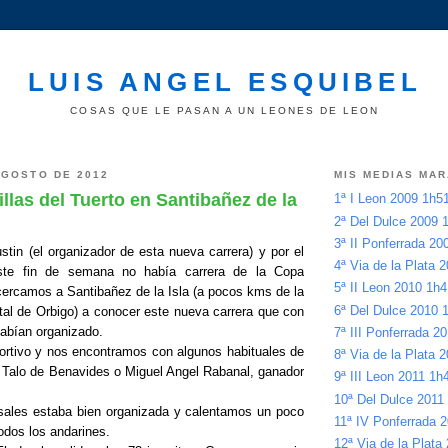
LUIS ANGEL ESQUIBEL
COSAS QUE LE PASAN A UN LEONES DE LEON
AGOSTO DE 2012
MIS MEDIAS MA
illas del Tuerto en Santibañez de la
1ª I Leon 2009 1h
2ª Del Dulce 2009
3ª II Ponferrada 2
tin (el organizador de esta nueva carrera) y por el
4ª Via de la Plata
te fin de semana no había carrera de la Copa
5ª II Leon 2010 1h
cercamos a Santibañez de la Isla (a pocos kms de la
6ª Del Dulce 2010
ital de Orbigo) a conocer este nueva carrera que con
habían organizado.
7ª III Ponferrada 
portivo y nos encontramos con algunos habituales de
8ª Via de la Plata
 Talo de Benavides o Miguel Angel Rabanal, ganador
9ª III Leon 2011 1
10ª Del Dulce 201
sales estaba bien organizada y calentamos un poco
11ª IV Ponferrada
odos los andarines.
12ª Via de la Plata