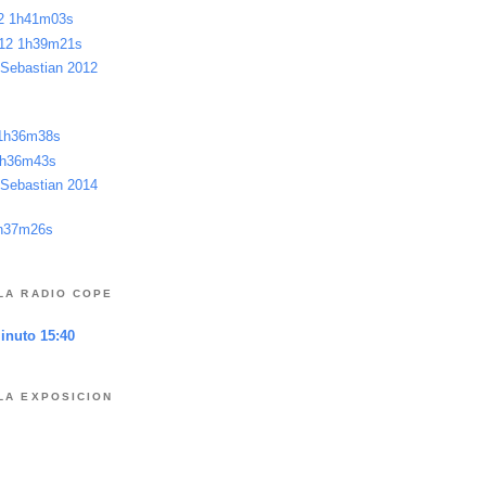
12 1h41m03s
012 1h39m21s
 Sebastian 2012
 1h36m38s
1h36m43s
 Sebastian 2014
1h37m26s
LA RADIO COPE
minuto 15:40
LA EXPOSICION