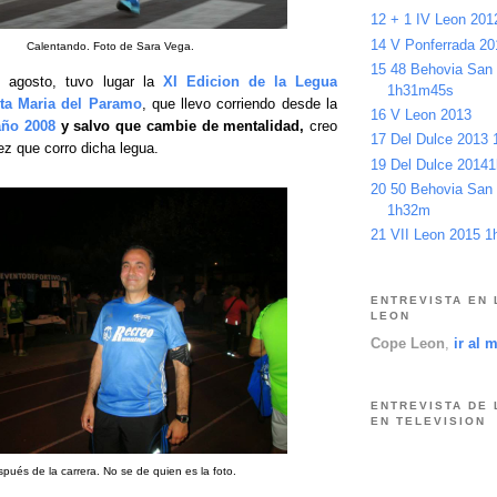
12 + 1 IV Leon 20
14 V Ponferrada 2
Calentando. Foto de Sara Vega.
15 48 Behovia San
 agosto, tuvo lugar la
XI Edicion de la Legua
1h31m45s
ta Maria del Paramo
, que llevo corriendo desde la
16 V Leon 2013
año 2008
y salvo que cambie de mentalidad,
creo
17 Del Dulce 2013
ez que corro dicha legua.
19 Del Dulce 2014
20 50 Behovia San
1h32m
21 VII Leon 2015 
ENTREVISTA EN 
LEON
Cope Leon
,
ir al 
ENTREVISTA DE 
EN TELEVISION
pués de la carrera. No se de quien es la foto.