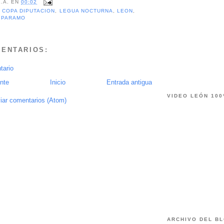
L.A.
EN
00:02
,
COPA DIPUTACION
,
LEGUA NOCTURNA
,
LEON
,
L PARAMO
MENTARIOS:
tario
nte
Inicio
Entrada antigua
VIDEO LEÓN 100
iar comentarios (Atom)
ARCHIVO DEL B