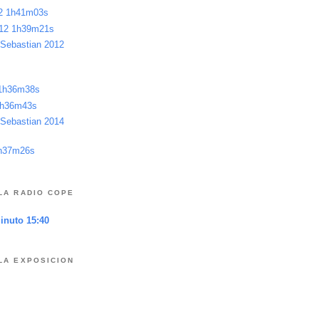
12 1h41m03s
012 1h39m21s
 Sebastian 2012
 1h36m38s
1h36m43s
 Sebastian 2014
1h37m26s
LA RADIO COPE
minuto 15:40
LA EXPOSICION