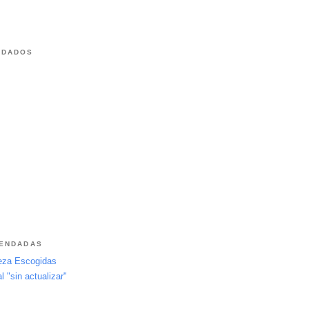
NDADOS
MENDADAS
leza Escogidas
 "sin actualizar"