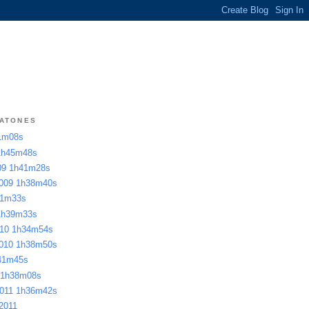
RATONES
51m08s
 1h45m48s
009 1h41m28s
 2009 1h38m40s
41m33s
 1h39m33s
2010 1h34m54s
 2010 1h38m50s
h41m45s
1 1h38m08s
 2011 1h36m42s
 2011