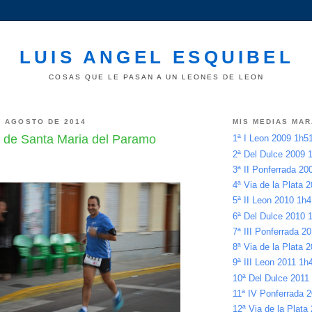
LUIS ANGEL ESQUIBEL
COSAS QUE LE PASAN A UN LEONES DE LEON
E AGOSTO DE 2014
MIS MEDIAS MA
 de Santa Maria del Paramo
1ª I Leon 2009 1h
2ª Del Dulce 2009
3ª II Ponferrada 2
4ª Via de la Plata
5ª II Leon 2010 1h
6ª Del Dulce 2010
7ª III Ponferrada 
8ª Via de la Plata
9ª III Leon 2011 1
10ª Del Dulce 201
11ª IV Ponferrada
12ª Via de la Plata