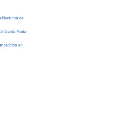
a Nocturna de
de Santa Maria
ompeticion en