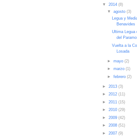
▼
2014
(8)
▼
agosto
(3)
Legua y Medi
Benavides
Ultima Legua 
del Paramo
Vuelta a la C
Losada
►
mayo
(2)
►
marzo
(1)
►
febrero
(2)
►
2013
(3)
►
2012
(11)
►
2011
(15)
►
2010
(29)
►
2009
(42)
►
2008
(51)
►
2007
(9)