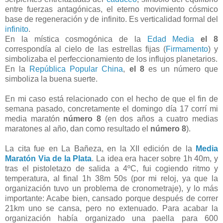
entre fuerzas antagónicas, el eterno movimiento cósmico
base de regeneración y de infinito. Es verticalidad formal del
infinito
.
En la mística cosmogónica de la
Edad Media
el
8
correspondía al cielo de las estrellas fijas (
Firmamento
) y
simbolizaba el perfeccionamiento de los influjos planetarios.
En la
República Popular China
,
el 8
es un número que
simboliza la buena suerte.
En mi caso está relacionado con el hecho de que el fin de
semana pasado, concretamente el domingo día 17 corrí mi
media maratón
número 8
(en dos años a cuatro medias
maratones al año, dan como resultado el
número 8
).
La cita fue en La Bañeza, en la XII edición de la
Media
Maratón Via de la Plata
. La idea era hacer sobre 1h 40m, y
tras el pistoletazo de salida a 4ºC, fui cogiendo ritmo y
temperatura, al final 1h 38m 50s (por mi reloj, ya que la
organización tuvo un problema de cronometraje), y lo más
importante: Acabe bien, cansado porque después de correr
21km uno se cansa, pero no extenuado. Para acabar la
organización había organizado una paella para 600