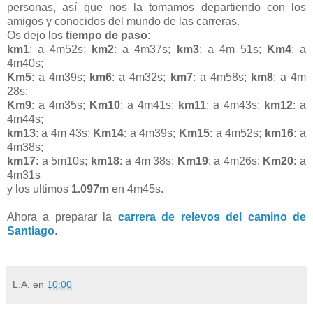
personas, así que nos la tomamos departiendo con los
amigos y conocidos del mundo de las carreras.
Os dejo los
tiempo de paso
:
km1
: a 4m52s;
km2
: a 4m37s;
km3
: a 4m 51s;
Km4
: a
4m40s;
Km5
: a 4m39s;
km6
: a 4m32s;
km7
: a 4m58s;
km8
: a 4m
28s;
Km9
: a 4m35s;
Km10
: a 4m41s;
km11
: a 4m43s;
km12
: a
4m44s;
km13
: a 4m 43s;
Km14
: a 4m39s;
Km15:
a 4m52s;
km16:
a
4m38s;
km17
: a 5m10s;
km18
: a 4m 38s;
Km19
: a 4m26s;
Km20
: a
4m31s
y los ultimos
1.097m
en 4m45s.
Ahora a preparar la
carrera de relevos del camino de
Santiago
.
L.A.
en
10:00