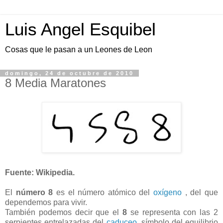
Luis Angel Esquibel
Cosas que le pasan a un Leones de Leon
domingo, 24 de octubre de 2010
8 Media Maratones
Fuente: Wikipedia.
El
número 8
es el número atómico del
oxígeno
, del que
dependemos para vivir.
También podemos decir que el
8
se representa con las 2
serpientes entrelazadas del
caduceo
, símbolo del equilibrio